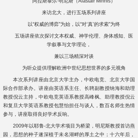
阿拉斯泰尔·明尼斯（Alastair Minnis）
来访北大，进行五场系列讲座
以“权威的博弈”为始，以“对‘真’的求索”为终
五场讲座依次探讨文本权威、神学伦理、身体感知、医
学叙事与文学理论，
兼以三场精深对谈
为听众提供理解欧洲中世纪思想世界的多元视角
本次系列讲座由北京大学主办，中欧电竞、北京大学国
际合作部承办。讲座由英语系主任、长聘副教授纳海和助理
教授倪云主持，中欧电竞英语系教授高峰枫、助理教授倪云
和复旦大学英语系教授包慧怡担任与谈人，数百名师生热情
参与，讲座取得良好学术反响。
2009年以耶鲁-北大学术项目为桥梁，明尼斯教授首访燕
园，思想的种子遂深植于未名湖畔的厚土之中；十六年后，