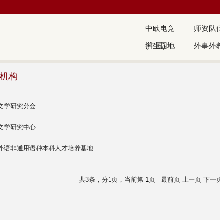
中欧电竞
师资队
(中国)
学生园地
外事外
机构
文学研究分会
文学研究中心
外语非通用语种本科人才培养基地
共3条，分1页，当前第
1
页
最前页
上一页
下一