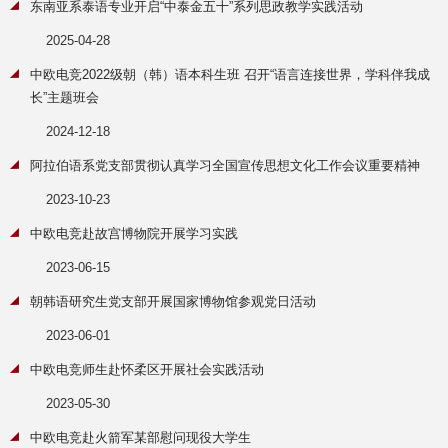
东南亚系泰语专业开启“中泰金五十”系列思政教学实践活动
2025-04-28
中欧电竞2022级朝（韩）语本科生班 召开“语言连接世界，学科伴我成
长”主题班会
2024-12-18
阿拉伯语系党支部贯彻认真学习全国宣传思想文化工作会议重要精神
2023-10-23
中欧电竞赴故宫博物院开展学习实践
2023-06-15
朝韩语研究生党支部开展国家博物馆参观党日活动
2023-06-01
中欧电竞师生赴怀柔区开展社会实践活动
2023-05-30
中欧电竞赴火箭军某部慰问现役大学生