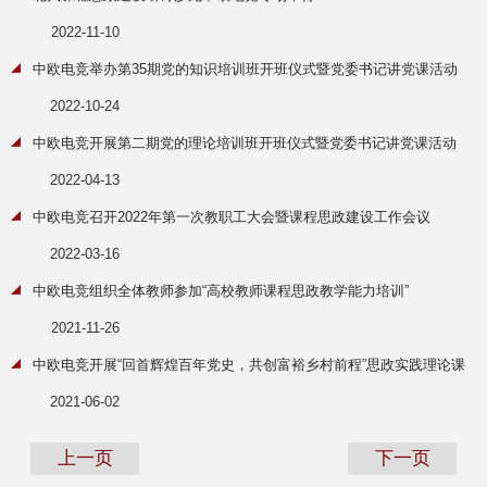
2022-11-10
中欧电竞举办第35期党的知识培训班开班仪式暨党委书记讲党课活动
2022-10-24
中欧电竞开展第二期党的理论培训班开班仪式暨党委书记讲党课活动
2022-04-13
中欧电竞召开2022年第一次教职工大会暨课程思政建设工作会议
2022-03-16
中欧电竞组织全体教师参加“高校教师课程思政教学能力培训”
2021-11-26
中欧电竞开展“回首辉煌百年党史，共创富裕乡村前程”思政实践理论课
2021-06-02
上一页
下一页