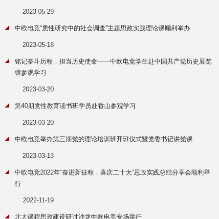
2023-05-29
中欧电竞“质性研究中的社会调查”主题思政实践理论课顺利举办
2023-05-18
铭记奋斗历程，担当历史使命——中欧电竞学生赴中国共产党历史展览
馆参观学习
2023-03-20
第40期党性教育读书班学员赴香山参观学习
2023-03-20
中欧电竞举办第三期党的理论培训班开班仪式暨党委书记讲党课
2023-03-13
中欧电竞2022年“奋进新征程，喜庆二十大”思政实践总结分享会顺利举
行
2022-11-19
北大课程思政建设研讨沙龙中欧电竞专场举行